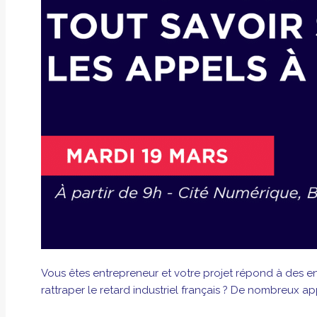
Vous êtes entrepreneur et votre projet répond à des en
rattraper le retard industriel français ? De nombreux app