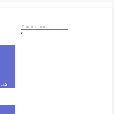
x
LES