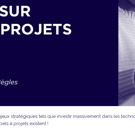
jeux stratégiques tels que investir massivement dans les techno
els à projets existent !