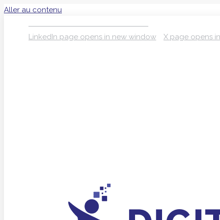
Aller au contenu
S’INSCRIRE À LA NEWSLETTER
LinkedIn page opens in new window
X page opens i