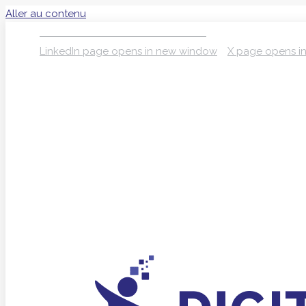
Aller au contenu
S’INSCRIRE À LA NEWSLETTER
LinkedIn page opens in new window
X page opens i