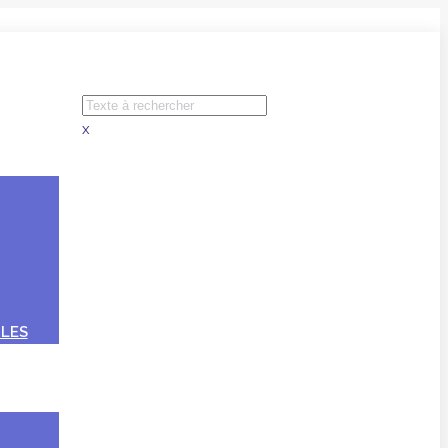
x
LES