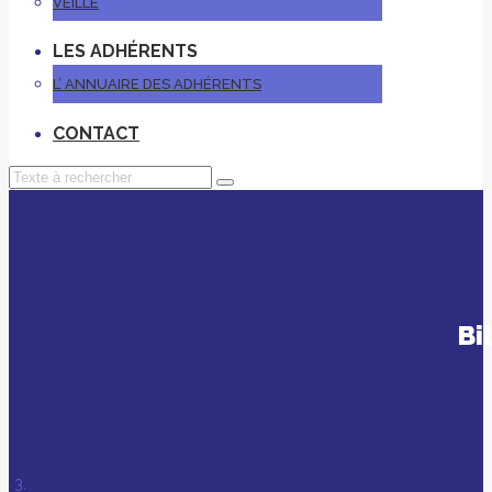
VEILLE
LES ADHÉRENTS
L’ ANNUAIRE DES ADHÉRENTS
CONTACT
Bi