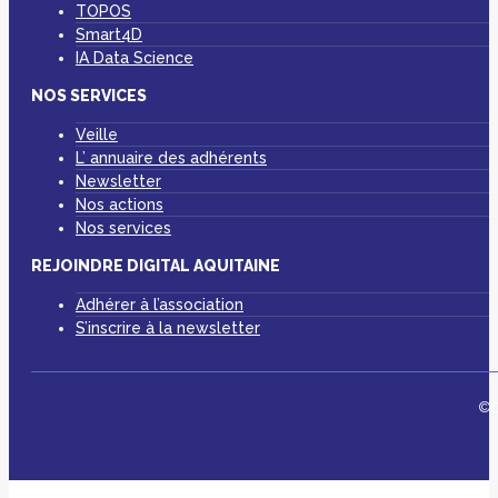
TOPOS
Smart4D
IA Data Science
NOS SERVICES
Veille
L’ annuaire des adhérents
Newsletter
Nos actions
Nos services
REJOINDRE DIGITAL AQUITAINE
Adhérer à l’association
S’inscrire à la newsletter
©D