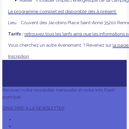
Atelier : « Évaluer l’impact énergétique de sa camp
Le programme complet est disponible dès à présent
Lieu : Couvent des Jacobins Place Saint-Anne 35200 Renn
Tarifs :
retrouvez tous les tarifs ainsi que les information
Vous cherchez un autre évènement ? Revenez sur
la page
Inscription
AVEC LE SOUTIEN DE
Recevez notre newsletter mensuelle et notre Info Flash
ponctuel
S’INSCRIRE À LA NEWSLETTER