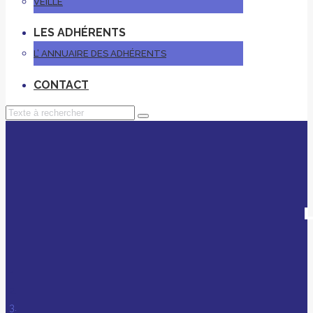
VEILLE
LES ADHÉRENTS
L’ ANNUAIRE DES ADHÉRENTS
CONTACT
L