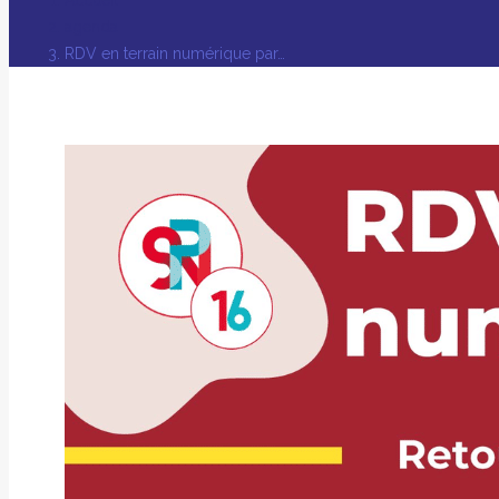
agenda
RDV en terrain numérique par…