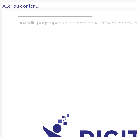
Aller au contenu
S’INSCRIRE À LA NEWSLETTER
LinkedIn page opens in new window
X page opens i