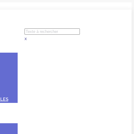
x
LES