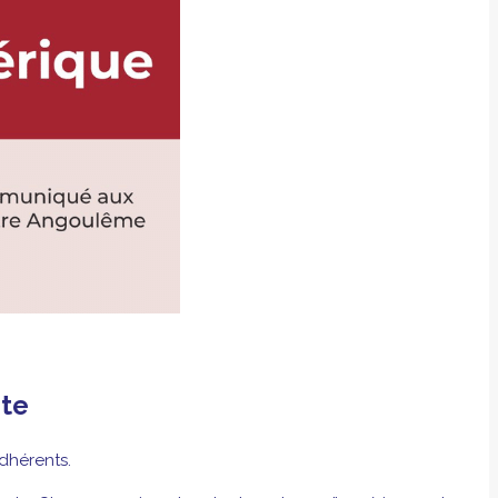
nte
dhérents.