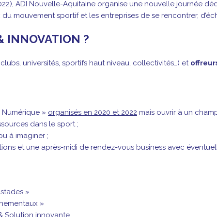
2022), ADI Nouvelle-Aquitaine organise une nouvelle journée d
du mouvement sportif et les entreprises de se rencontrer, d’éc
T & INNOVATION ?
 clubs, universités, sportifs haut niveau, collectivités…) et
offreur
 & Numérique »
organisés en 2020 et 2022
mais ouvrir à un champ 
essources dans le sport ;
u à imaginer ;
entions et une après-midi de rendez-vous business avec éventu
 stades »
nnementaux »
& Solution innovante