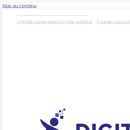
Aller au contenu
S’INSCRIRE À LA NEWSLETTER
LinkedIn page opens in new window
X page opens i