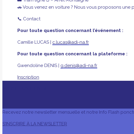
🚋 Tram ligne B – Arrêt Montaigne
🚗 Vous venez en voiture ? Nous vous proposons une p
📞 Contact
Pour toute question concernant l’événement :
Camille LUCAS |
c.lucas@adi-na.fr
Pour toute question concernant la plateforme :
Gwendoline DENIS |
g.denis@adi-na.fr
Inscription
AVEC LE SOUTIEN DE
Recevez notre newsletter mensuelle et notre Info Flash ponct
S’INSCRIRE À LA NEWSLETTER