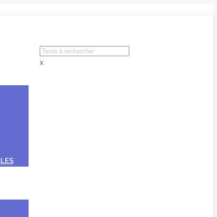
x
LES