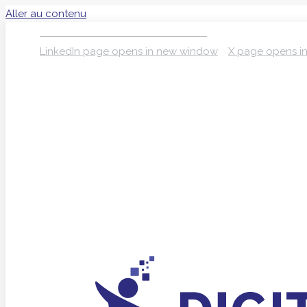
Aller au contenu
S’INSCRIRE À LA NEWSLETTER
LinkedIn page opens in new window
X page opens i