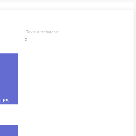
x
LES