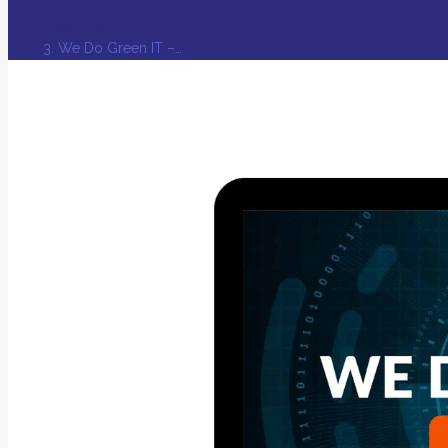
agenda
We Do Green IT –…