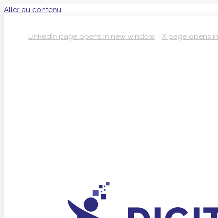
Aller au contenu
S’INSCRIRE À LA NEWSLETTER
LinkedIn page opens in new window
X page opens i