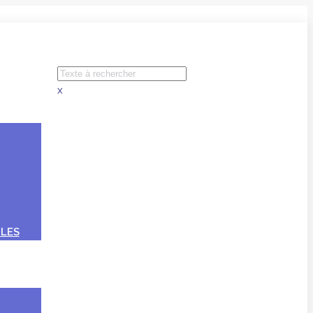
x
LES