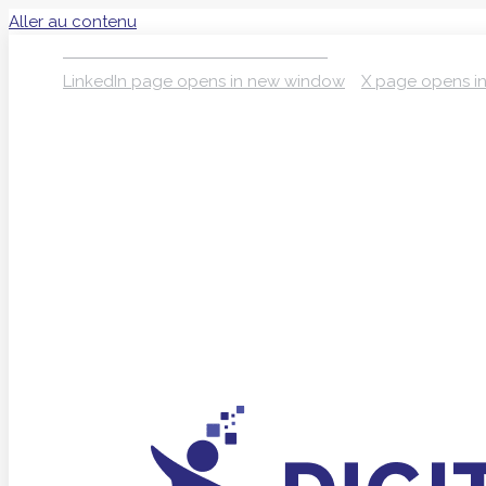
Aller au contenu
S’INSCRIRE À LA NEWSLETTER
LinkedIn page opens in new window
X page opens i