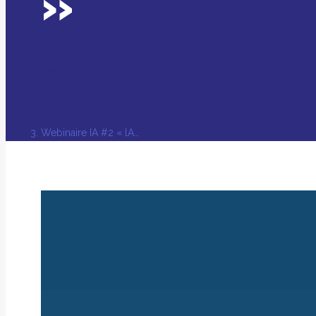
»
Vous êtes ici :
Accueil
agenda
Webinaire IA #2 « lA…