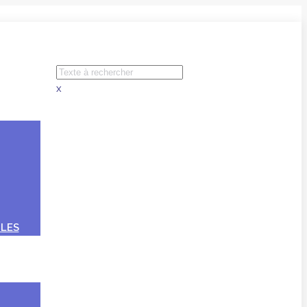
x
LES