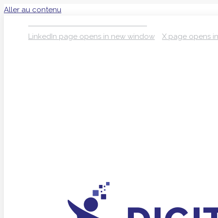
Aller au contenu
S’INSCRIRE À LA NEWSLETTER
LinkedIn page opens in new window
X page opens i