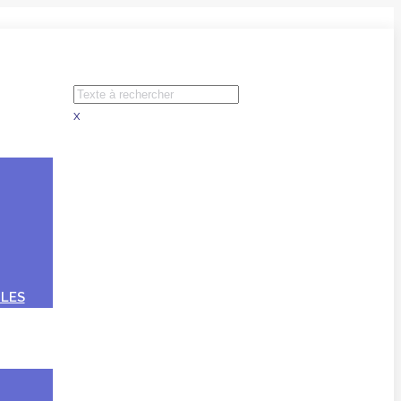
x
LES