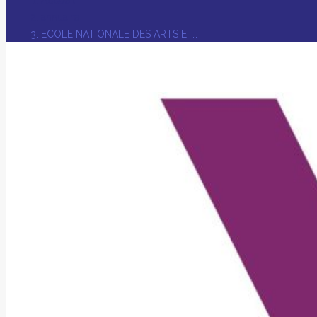
annuaire
ECOLE NATIONALE DES ARTS ET…