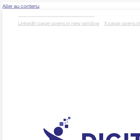
Aller au contenu
S’INSCRIRE À LA NEWSLETTER
LinkedIn page opens in new window
X page opens i