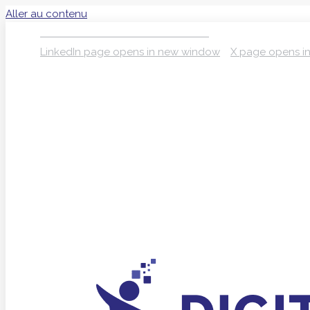
Aller au contenu
S’INSCRIRE À LA NEWSLETTER
LinkedIn page opens in new window
X page opens i