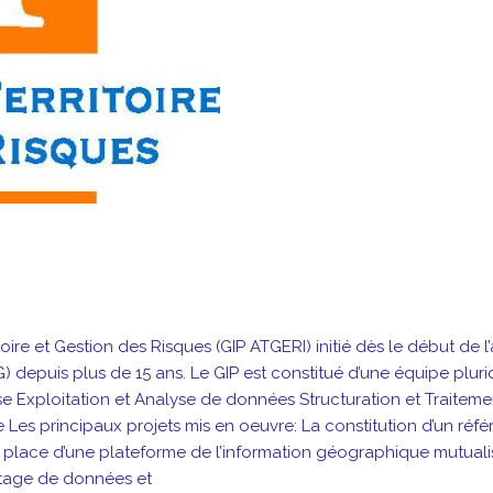
re et Gestion des Risques (GIP ATGERI) initié dès le début de l’
) depuis plus de 15 ans. Le GIP est constitué d’une équipe pluri
ise Exploitation et Analyse de données Structuration et Traite
Les principaux projets mis en oeuvre: La constitution d’un réfé
n place d’une plateforme de l’information géographique mutuali
rtage de données et