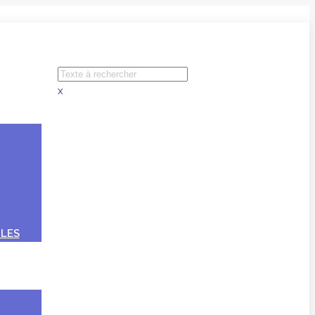
x
LES