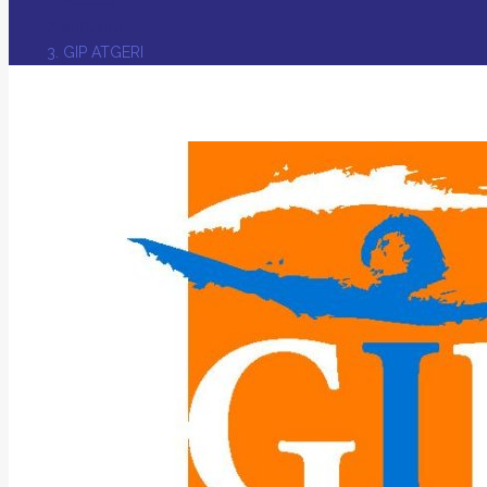
annuaire
GIP ATGERI