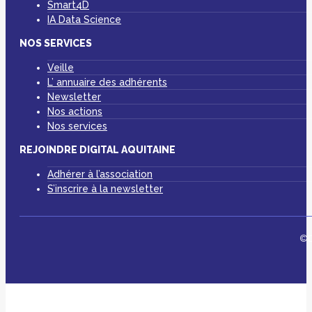
Smart4D
IA Data Science
NOS SERVICES
Veille
L’ annuaire des adhérents
Newsletter
Nos actions
Nos services
REJOINDRE DIGITAL AQUITAINE
Adhérer à l’association
S’inscrire à la newsletter
©D