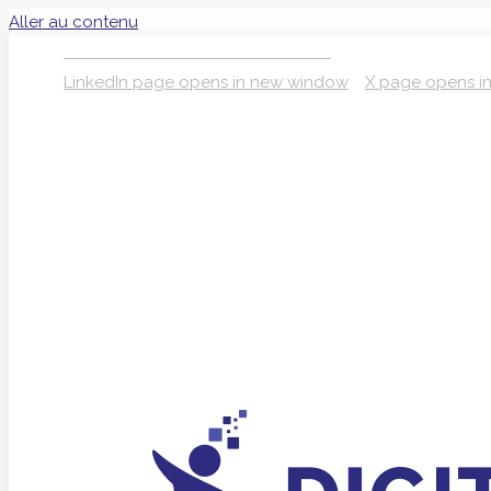
Aller au contenu
S’INSCRIRE À LA NEWSLETTER
LinkedIn page opens in new window
X page opens i