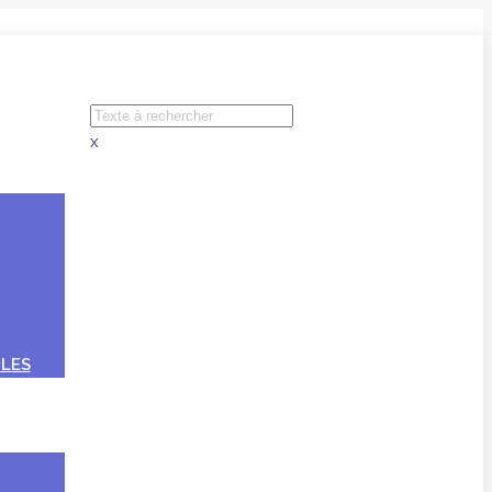
x
LES