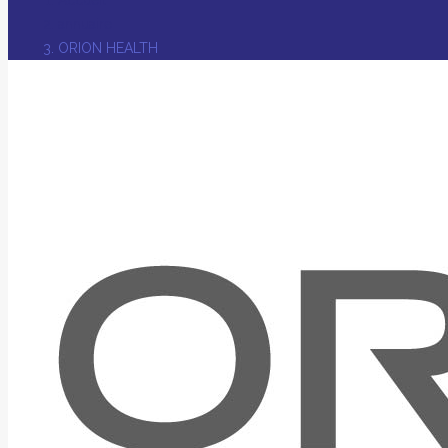
annuaire
ORION HEALTH