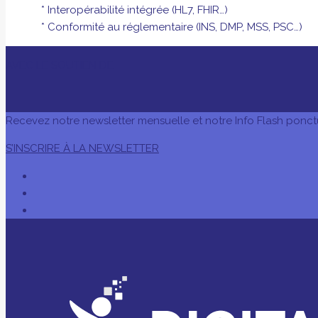
* Interopérabilité intégrée (HL7, FHIR…)
* Conformité au réglementaire (INS, DMP, MSS, PSC…)
AVEC LE SOUTIEN DE
Recevez notre newsletter mensuelle et notre Info Flash ponct
S’INSCRIRE À LA NEWSLETTER