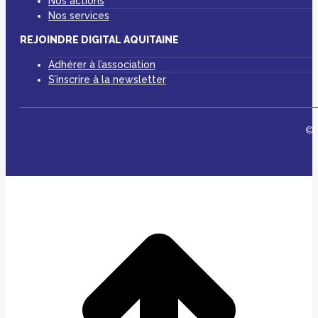
Nos actions
Nos services
REJOINDRE DIGITAL AQUITAINE
Adhérer à l’association
S’inscrire à la newsletter
©D