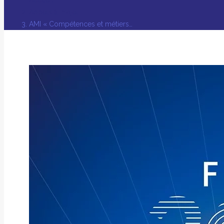
Appels à Projet
AMI « Compétences et métiers…