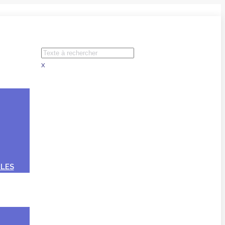
x
LES