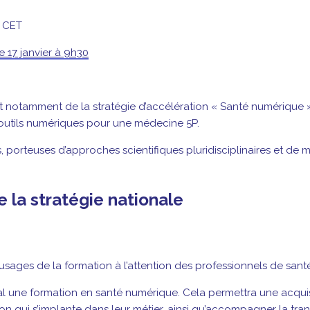
0 CET
e 17 janvier à 9h30
t notamment de la stratégie d’accélération « Santé numérique » 
 outils numériques pour une médecine 5P.
es, porteuses d’approches scientifiques pluridisciplinaires et
e la stratégie nationale
 usages de la formation à l’attention des professionnels de sant
cial une formation en santé numérique. Cela permettra une acq
ation qui s’implante dans leur métier, ainsi qu’accompagner la t