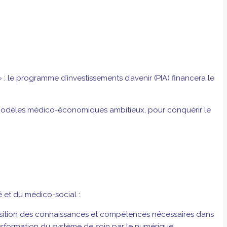
: le programme d’investissements d’avenir (PIA) financera le
 de modèles médico-économiques ambitieux, pour conquérir le
é et du médico-social :
uisition des connaissances et compétences nécessaires dans
ransformation du système de soin par le numérique;