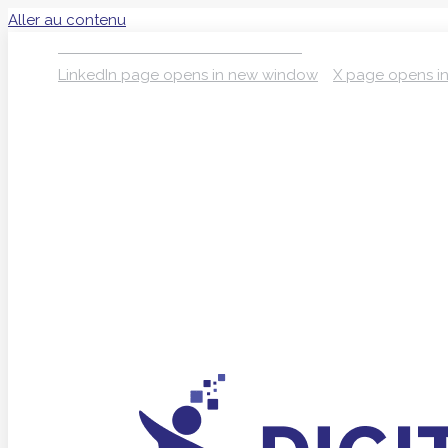
Aller au contenu
S’INSCRIRE À LA NEWSLETTER
LinkedIn page opens in new window
X page opens i