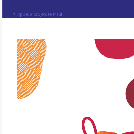
Appels à Projet
Appel à projets le Maul