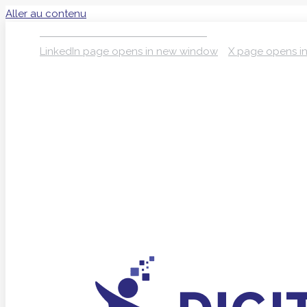
Aller au contenu
S’INSCRIRE À LA NEWSLETTER
LinkedIn page opens in new window
X page opens i