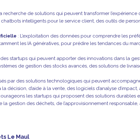
 recherche de solutions qui peuvent transformer l’expérience d
chatbots intelligents pour le service client, des outils de per
ficielle
: L’exploitation des données pour comprendre les préfér
le, notamment les IA génératives, pour prédire les tendances du m
es startups qui peuvent apporter des innovations dans la gesti
tèmes de gestion des stocks avancés, des solutions de livrais
és par des solutions technologiques qui peuvent accompagner l
 la décision, d’aide à la vente, des logiciels d’analyse d’impact,
ourageons les startups qui proposent des solutions durables e
e la gestion des déchets, de l’approvisionnement responsable, a
ets Le Maul