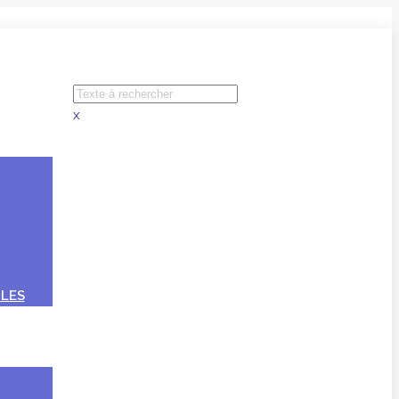
x
LES