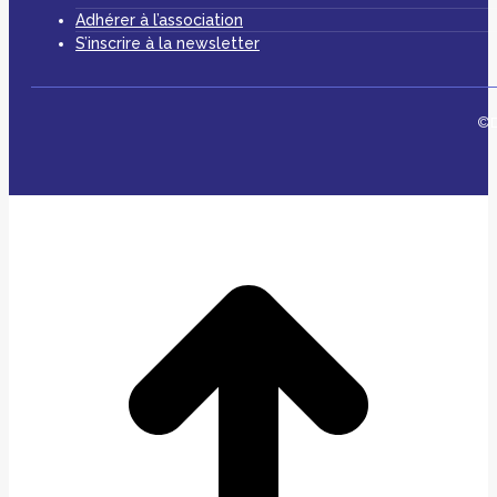
Adhérer à l’association
S’inscrire à la newsletter
©D