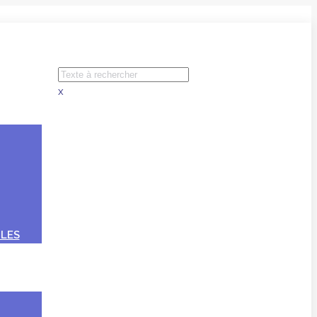
x
LES