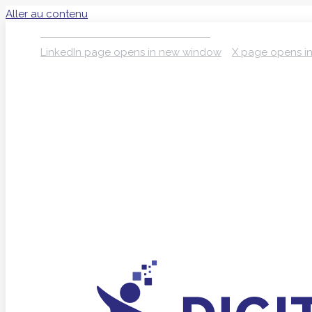
Aller au contenu
S’INSCRIRE À LA NEWSLETTER
LinkedIn page opens in new window
X page opens i