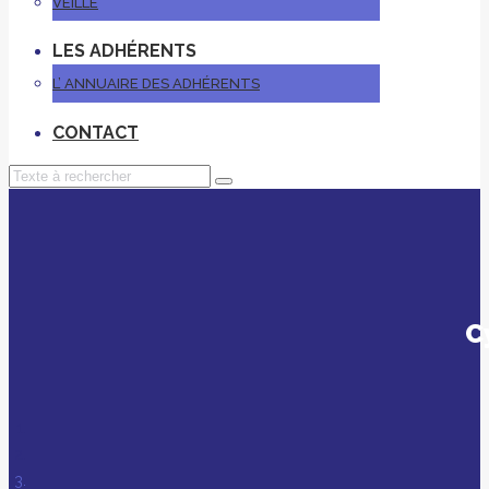
VEILLE
LES ADHÉRENTS
L’ ANNUAIRE DES ADHÉRENTS
CONTACT
C