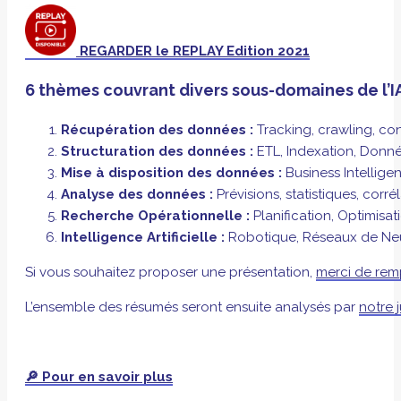
REGARDER le REPLAY Edition 2021
6 thèmes couvrant divers sous-domaines de l’IA 
Récupération des données :
Tracking, crawling, con
Structuration des données :
ETL, Indexation, Donné
Mise à disposition des données :
Business Intellige
Analyse des données :
Prévisions, statistiques, corr
Recherche Opérationnelle :
Planification, Optimisat
Intelligence Artificielle :
Robotique, Réseaux de Neu
Si vous souhaitez proposer une présentation,
merci de remp
L’ensemble des résumés seront ensuite analysés par
notre 
🔎 Pour en savoir plus