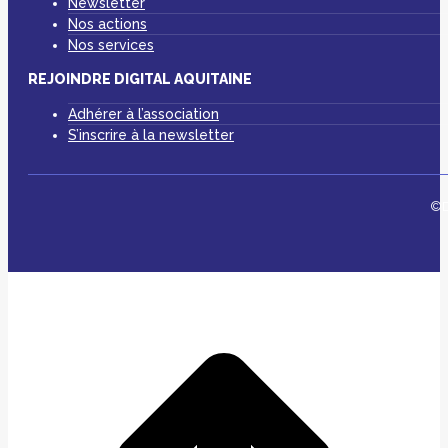
Newsletter
Nos actions
Nos services
REJOINDRE DIGITAL AQUITAINE
Adhérer à l’association
S’inscrire à la newsletter
©D