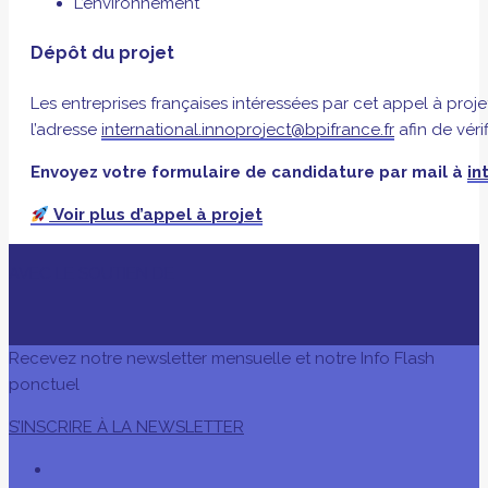
L’environnement
Dépôt du projet
Les entreprises françaises intéressées par cet appel à proj
l’adresse
international.innoproject@bpifrance.fr
afin de véri
Envoyez votre formulaire de candidature par mail à
in
Voir plus d’appel à projet
AVEC LE SOUTIEN DE
Recevez notre newsletter mensuelle et notre Info Flash
ponctuel
S’INSCRIRE À LA NEWSLETTER