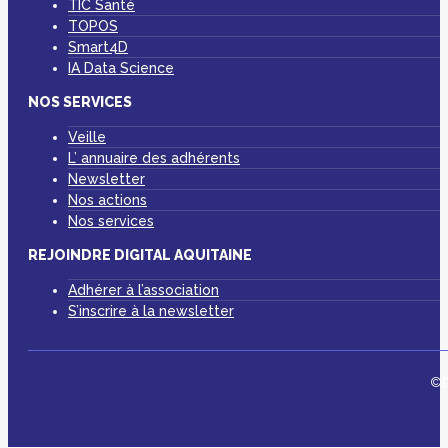
TIC Santé
TOPOS
Smart4D
IA Data Science
NOS SERVICES
Veille
L’ annuaire des adhérents
Newsletter
Nos actions
Nos services
REJOINDRE DIGITAL AQUITAINE
Adhérer à l’association
S’inscrire à la newsletter
©D