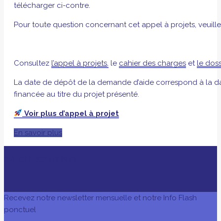
télécharger ci-contre.
Pour toute question concernant cet appel à projets, veuille
Consultez
l’appel à projets,
le
cahier des charges
et
le dos
La date de dépôt de la demande d’aide correspond à la da
financée au titre du projet présenté.
Voir plus d’appel à projet
En savoir plus
AVEC LE SOUTIEN DE
Recevez notre newsletter mensuelle et notre Info Flash
ponctuel