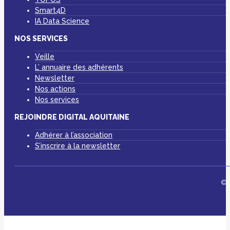
Smart4D
IA Data Science
NOS SERVICES
Veille
L’ annuaire des adhérents
Newsletter
Nos actions
Nos services
REJOINDRE DIGITAL AQUITAINE
Adhérer à l’association
S’inscrire à la newsletter
©D