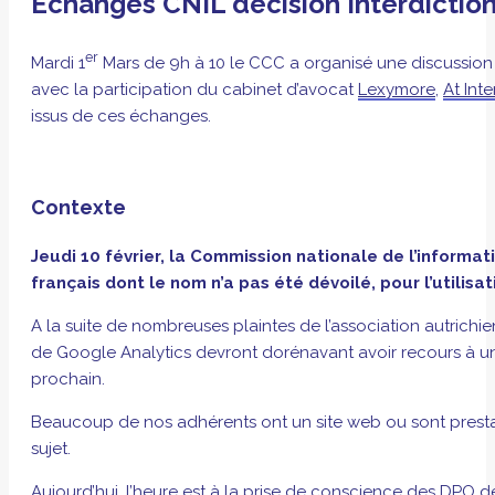
Échanges CNIL décision Interdictio
er
Mardi 1
Mars de 9h à 10 le CCC a organisé une discussion li
avec la participation du cabinet d’avocat
Lexymore
,
At Inte
issus de ces échanges.
Contexte
Jeudi 10 février, la Commission nationale de l’informa
français dont le nom n’a pas été dévoilé, pour l’utilisa
A la suite de nombreuses plaintes de l’association autrichi
de Google Analytics devront dorénavant avoir recours à un o
prochain.
Beaucoup de nos adhérents ont un site web ou sont prestatai
sujet.
Aujourd’hui, l’heure est à la prise de conscience des DPO d