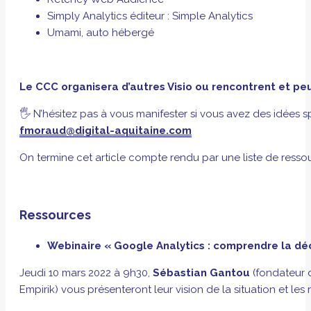
Simply Analytics éditeur : Simple Analytics
Umami, auto hébergé
Le CCC organisera d’autres Visio ou rencontrent et peut 
🖐 N’hésitez pas à vous manifester si vous avez des idées 
fmoraud@digital-aquitaine.com
On termine cet article compte rendu par une liste de ressou
Ressources
Webinaire « Google Analytics : comprendre la déci
Jeudi 10 mars 2022 à 9h30,
Sébastian Gantou
(fondateur 
Empirik) vous présenteront leur vision de la situation et l