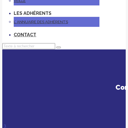
VEILLE
LES ADHÉRENTS
L’ ANNUAIRE DES ADHÉRENTS
CONTACT
Com