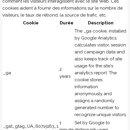
comment les visiteurs interagissent avec le site Web. Ces
cookies aident à fournir des informations sur le nombre de
visiteurs, le taux de rebond, la source de trafic, etc.
Cookie
Durée
Description
The _ga cookie, installed
by Google Analytics,
calculates visitor, session
and campaign data and
also keeps track of site
usage for the site's
2
_ga
analytics report. The
years
cookie stores
information
anonymously and
assigns a randomly
generated number to
recognize unique visitors.
1
Set by Google to
_gat_gtag_UA_60715163_1
minute
distinguish users.