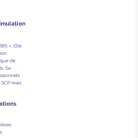
timulation
DBS
». Elle
tion
ique de
ts.
Sa
ssionnels
la SCP
mais
rations
ptives
s