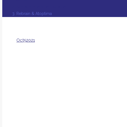
Nos adhérents ont du talent
Rebrain & Atoptima
Oct
5
2021