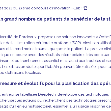
ès 2021 du 23ème concours d’innovation i-Lab ! 🏆
un grand
nombre de patients de bénéficier de la s
niversité de Bordeaux, propose une solution innovante
«
Optim
cier de
la stimulation cérébrale profonde (SCP). Ainsi, son utilisa
sques et la rend moins traumatique pour le patient.
La preuve clin
inique en cours) avec des résultats intermédiaires très concluan
inson et au tremblement essentiel
mais aussi aux troubles obse
. Les cibles produites par RebrAIn peuvent être utilisées pour 
ou d’ultrasons focalisés.
r mesure
et évolutifs pour la planification des opé
a,
entreprise labellisée DeepTech, développe des technologies
arché
visé : les acteurs qui recherchent des technologies prescri
 s’agit d’un enjeu multisectoriel, essentiel à un usage raisonné de