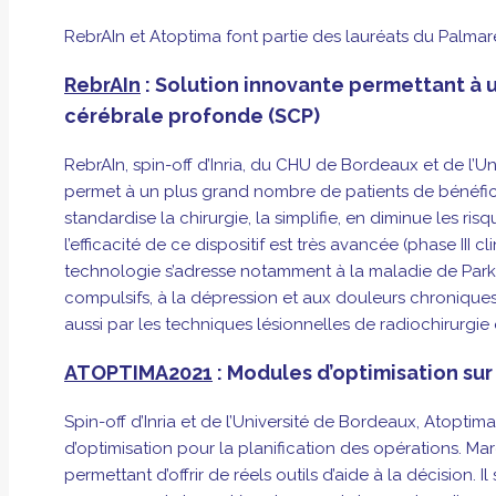
RebrAIn et Atoptima f
ont partie des lauréats du Palmar
RebrAIn
:
Solution innovante permettant à 
cérébrale profonde (SCP)
RebrAIn, spin-off d’Inria, du CHU de Bordeaux et de
l’U
permet à un plus grand nombre de patients de bénéfi
standardise la chirurgie,
la simplifie, en diminue les ri
l’efficacité de ce dispositif est très avancée (phase III
cl
technologie s’adresse notamment à la maladie de Park
compulsifs, à la dépression et aux douleurs
chroniques
aussi par les techniques lésionnelles de radiochirurgie 
ATOPTIMA2021
:
Modules d’optimisation su
Spin-off d’Inria et de l’Université de Bordeaux, Atoptim
d’optimisation pour la planification des opérations. M
permettant d’offrir
de réels outils d’aide à la décision.
Il