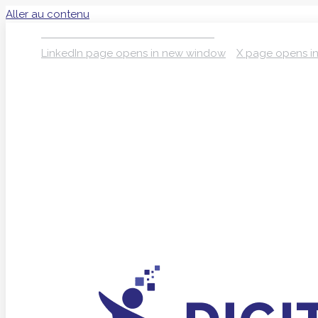
Aller au contenu
S’INSCRIRE À LA NEWSLETTER
LinkedIn page opens in new window
X page opens i