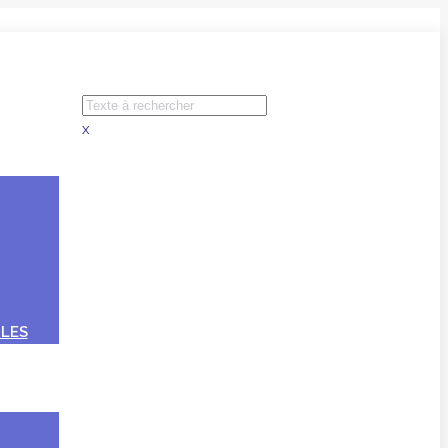
x
LES