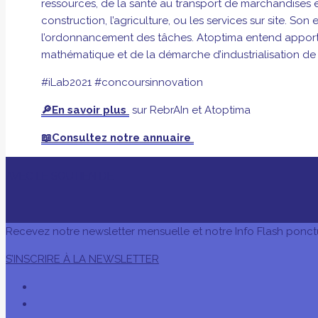
ressources,
de la santé au transport de marchandises 
construction, l’agriculture, ou les services sur site.
Son e
l’ordonnancement
des tâches.
Atoptima entend apporte
mathématique et de la démarche d’industrialisation d
#iLab2021 #concoursinnovation
🔎En savoir plus
sur RebrAIn et Atoptima
📖Consultez notre annuaire
AVEC LE SOUTIEN DE
Recevez notre newsletter mensuelle et notre Info Flash ponct
S’INSCRIRE À LA NEWSLETTER