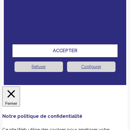
En poursuivant votre navigation, vous acceptez
notre politique de confidentialité, le dépôt de
cookies et technologies similaires tiers ou non
ainsi que le croisement avec des données que
vous nous avez fournies pour améliorer votre
expérience.
ACCEPTER
Refuser
Configurer
Fermer
Notre politique de confidentialité
Ce site Web utilise des cookies pour améliorer votre