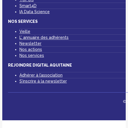
Smart4D
IA Data Science
NOS SERVICES
Veille
L’ annuaire des adhérents
Newsletter
Nos actions
Nos services
REJOINDRE DIGITAL AQUITAINE
Adhérer à l’association
S’inscrire à la newsletter
©D