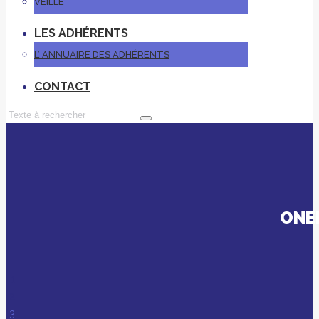
VEILLE
LES ADHÉRENTS
L’ ANNUAIRE DES ADHÉRENTS
CONTACT
ONER