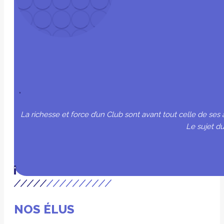
La richesse et force d’un Club sont avant tout celle de ses a
Le sujet du
NOS ÉLUS