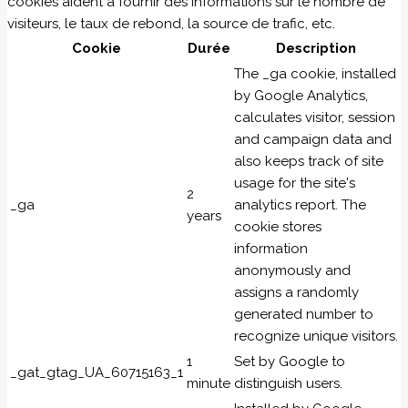
cookies aident à fournir des informations sur le nombre de
visiteurs, le taux de rebond, la source de trafic, etc.
Cookie
Durée
Description
The _ga cookie, installed
by Google Analytics,
calculates visitor, session
and campaign data and
also keeps track of site
usage for the site's
2
_ga
analytics report. The
years
cookie stores
information
anonymously and
assigns a randomly
generated number to
recognize unique visitors.
1
Set by Google to
_gat_gtag_UA_60715163_1
minute
distinguish users.