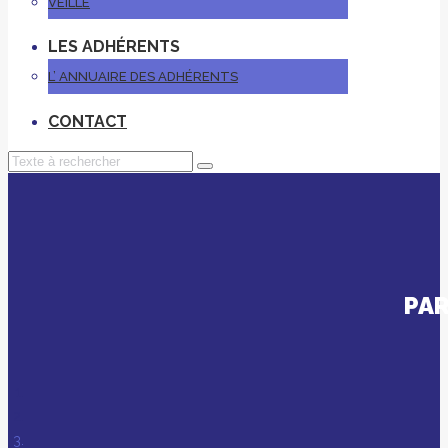
VEILLE
LES ADHÉRENTS
L’ ANNUAIRE DES ADHÉRENTS
CONTACT
PAR