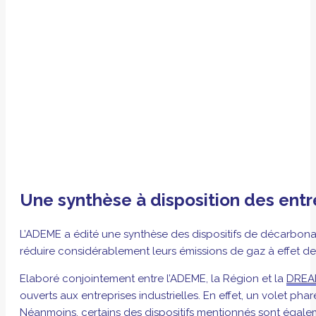
Une synthèse à disposition des entr
L’ADEME a édité une synthèse des dispositifs de décarbonati
réduire considérablement leurs émissions de gaz à effet de s
Elaboré conjointement entre l’ADEME, la Région et la
DREAL
ouverts aux entreprises industrielles. En effet, un volet pha
Néanmoins, certains des dispositifs mentionnés sont égalem