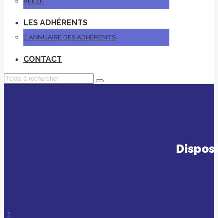
VEILLE
LES ADHÉRENTS
L’ ANNUAIRE DES ADHÉRENTS
CONTACT
Dispos