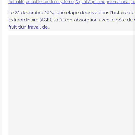
Actualité
,
actualites-de-lecosysteme
,
Digital Aquitaine
,
international
,
n
Le 22 décembre 2024, une étape décisive dans l’histoire de D
Extraordinaire (AGE), sa fusion-absorption avec le pôle de 
fruit d’un travail de…