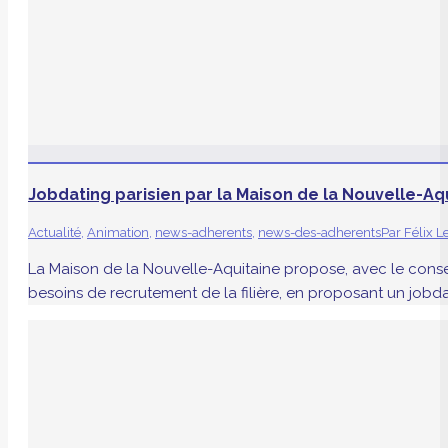
Jobdating parisien par la Maison de la Nouvelle-Aq
Actualité
,
Animation
,
news-adherents
,
news-des-adherents
Par
Félix L
La Maison de la Nouvelle-Aquitaine propose, avec le consei
besoins de recrutement de la filière, en proposant un jobda