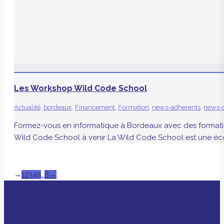
Les Workshop Wild Code School
Actualité
,
bordeaux
,
Financement
,
Formation
,
news-adherents
,
news-d
Formez-vous en informatique à Bordeaux avec des formatio
Wild Code School à venir La Wild Code School est une écol
→
1
2
3
4
5
…
8
→
AVEC LE SOUTIEN DE