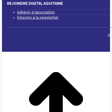
REJOINDRE DIGITAL AQUITAINE
Adhérer à l’association
S’inscrire à la newsletter
©D