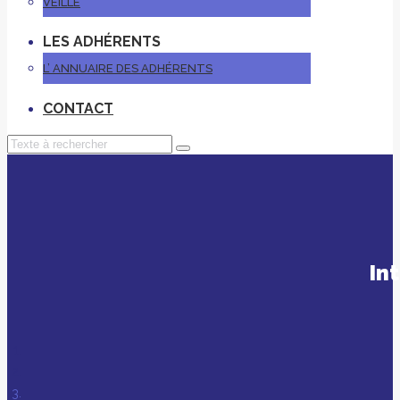
VEILLE
LES ADHÉRENTS
L’ ANNUAIRE DES ADHÉRENTS
CONTACT
In