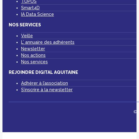
TOPOS
Smart4D
IA Data Science
NOS SERVICES
Veille
L’ annuaire des adhérents
Newsletter
Nos actions
Nos services
REJOINDRE DIGITAL AQUITAINE
Adhérer à l’association
S’inscrire à la newsletter
©D