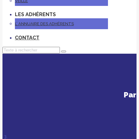
VEILLE
LES ADHÉRENTS
L’ ANNUAIRE DES ADHÉRENTS
CONTACT
Par