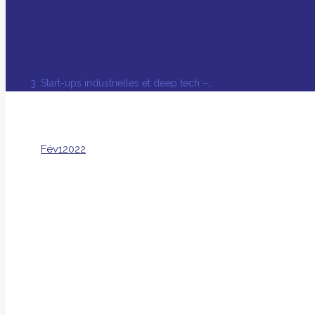
Vous êtes ici :
Accueil
Actualité
Start-ups industrielles et deep tech –…
Fév
1
2022