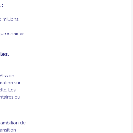
 :
 millions
5 prochaines
les.
Mission
mation sur
lle. Les
ntaires ou
e ambition de
ansition