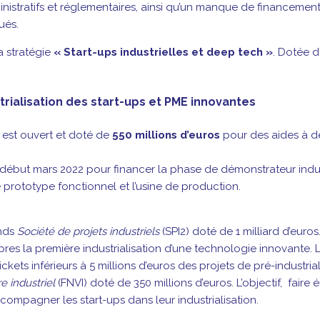
administratifs et réglementaires, ainsi qu’un manque de financemen
ués.
a stratégie
« Start-ups industrielles et deep tech »
. Dotée 
trialisation des start-ups et PME innovantes
 est ouvert et doté de
550 millions d’euros
pour des aides à de
s début mars 2022 pour financer la phase de démonstrateur indus
 le prototype fonctionnel et l’usine de production.
onds
Société de projets industriels
(SPI2) doté de 1 milliard d’euros
res la première industrialisation d’une technologie innovante. 
ets inférieurs à 5 millions d’euros des projets de pré-industrial
e industriel
(FNVI) doté de 350 millions d’euros. L’objectif, faire
ompagner les start-ups dans leur industrialisation.