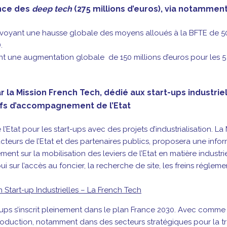
ence des
deep tech
(275 millions d’euros), via notamment
évoyant une hausse globale des moyens alloués à la BFTE de 50
.
nt une augmentation globale de 150 millions d’euros pour les 
ar la Mission French Tech, dédié aux start-ups industriel
tifs d’accompagnement de l’Etat
at pour les start-ups avec des projets d’industrialisation. La 
teurs de l’Etat et des partenaires publics, proposera une infor
t sur la mobilisation des leviers de l’Etat en matière industrie
i sur l’accès au foncier, la recherche de site, les freins régleme
 Start-up Industrielles – La French Tech
art-ups s’inscrit pleinement dans le plan France 2030. Avec comm
roduction, notamment dans des secteurs stratégiques pour la tr