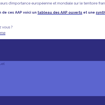
eurs d’importance européenne et mondiale sur le territoire fran
 de ces AAP voici un
tableau des AAP ouverts
et une
synt
z vous ?
tème
uel