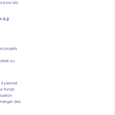
ts pour les
de
2,3
s projets
triel ou
. Il permet
Le fonds
isation.
 émerger des