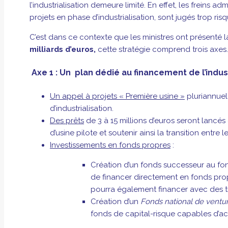
l’industrialisation demeure limité. En effet, les freins 
projets en phase d’industrialisation, sont jugés trop risq
C’est dans ce contexte que les ministres ont présenté l
milliards d’euros,
cette stratégie comprend trois axes.
Axe 1 : Un plan dédié au financement de l’indus
Un appel à projets « Première usine »
pluriannuel
d’industrialisation.
Des prêts
de 3 à 15 millions d’euros seront lancé
d’usine pilote et soutenir ainsi la transition entre
Investissements en fonds propres
:
Création d’un fonds successeur au f
de financer directement en fonds prop
pourra également financer avec des tick
Création d’un
Fonds national de ventur
fonds de capital-risque capables d’acc