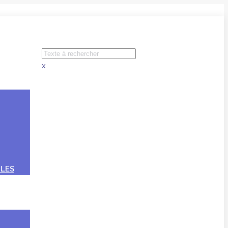
x
LES