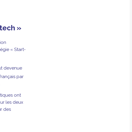
 tech »
tion
égie « Start-
est devenue
 français par
.
atiques ont
our les deux
ur des