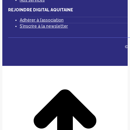
Nos services
REJOINDRE DIGITAL AQUITAINE
Adhérer à l’association
S’inscrire à la newsletter
©D