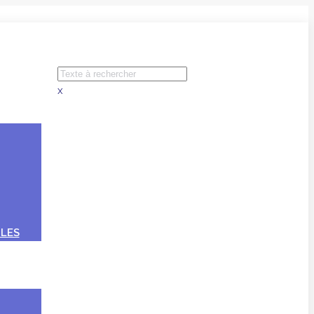
x
LES