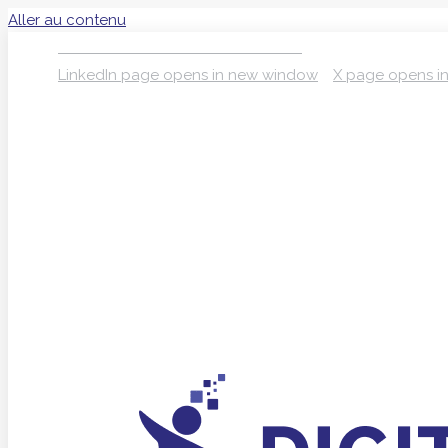
Aller au contenu
S’INSCRIRE À LA NEWSLETTER
LinkedIn page opens in new window
X page opens i