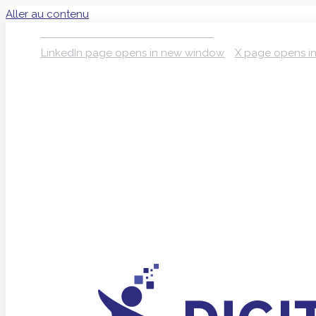
Aller au contenu
S’INSCRIRE À LA NEWSLETTER
LinkedIn page opens in new window
X page opens i