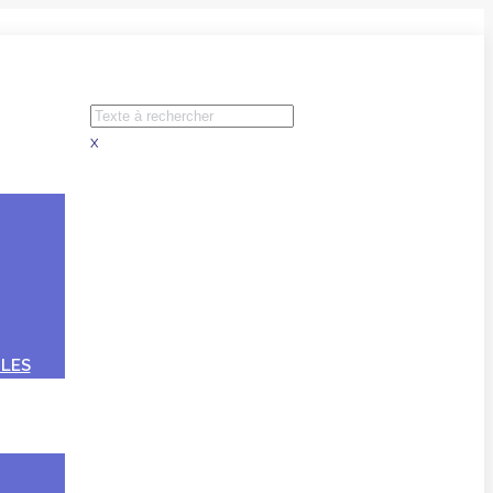
x
LES