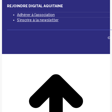
REJOINDRE DIGITAL AQUITAINE
Adhérer à l’association
S’inscrire à la newsletter
©D