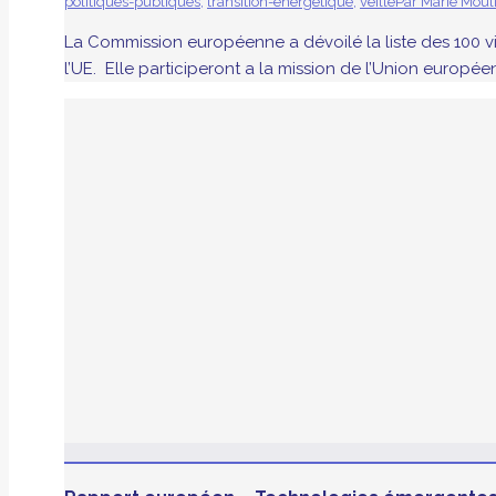
politiques-publiques
,
transition-energetique
,
veille
Par
Marie Moul
La Commission européenne a dévoilé la liste des 100 vill
l’UE. Elle participeront a la mission de l’Union européen