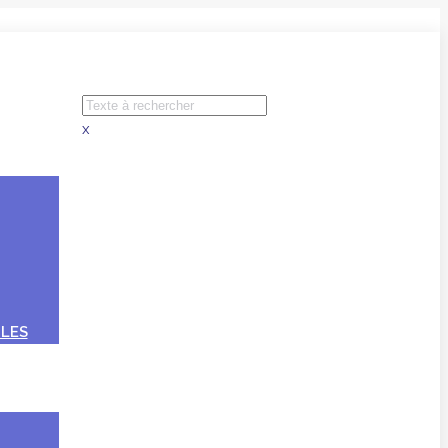
x
LES