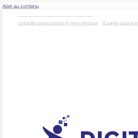
Aller au contenu
S’INSCRIRE À LA NEWSLETTER
LinkedIn page opens in new window
X page opens i