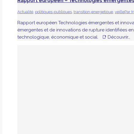
Rapport européen – Technologies émergente
Actualité
,
politiques-publiques
,
transition-energetique
,
veille
Par
M
Rapport européen Technologies émergentes et innovatio
émergentes et de innovations de rupture identifiées en
technologique, économique et social. 📑 Découvrir…